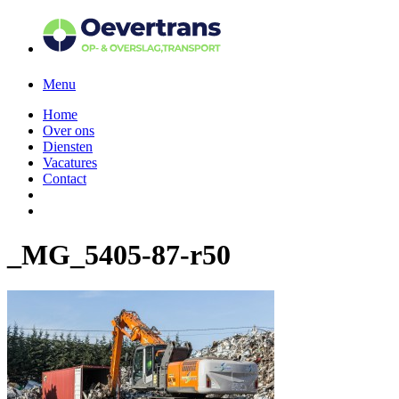
Menu
Home
Over ons
Diensten
Vacatures
Contact
_MG_5405-87-r50