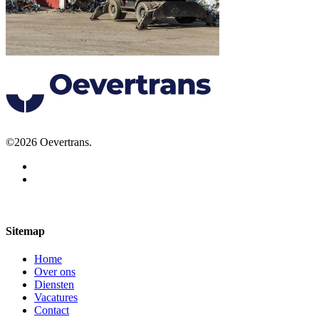
©2026 Oevertrans.
Algemene voorwaarden
Sitemap
Home
Over ons
Diensten
Vacatures
Contact